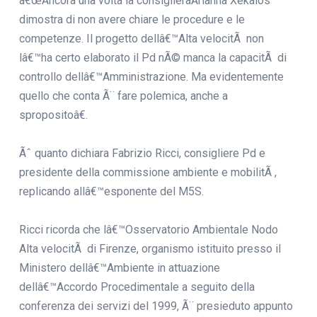
â€œAncora una volta la consiglieraArianna Xekalos
dimostra di non avere chiare le procedure e le
competenze. Il progetto dellâ€™Alta velocitÃ non
lâ€™ha certo elaborato il Pd nÃ© manca la capacitÃ di
controllo dellâ€™Amministrazione. Ma evidentemente
quello che conta Ã¨ fare polemica, anche a
spropositoâ€.
Ãˆ quanto dichiara Fabrizio Ricci, consigliere Pd e
presidente della commissione ambiente e mobilitÃ ,
replicando allâ€™esponente del M5S.
Ricci ricorda che lâ€™Osservatorio Ambientale Nodo
Alta velocitÃ di Firenze, organismo istituito presso il
Ministero dellâ€™Ambiente in attuazione
dellâ€™Accordo Procedimentale a seguito della
conferenza dei servizi del 1999, Ã¨ presieduto appunto