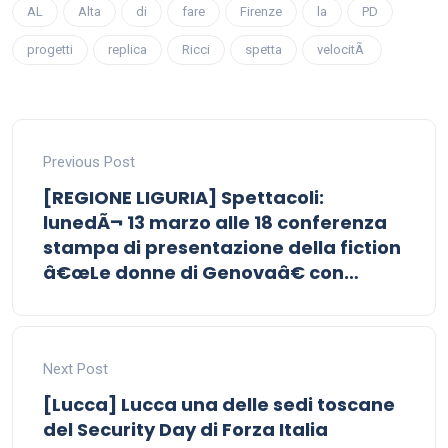
AL
Alta
di
fare
Firenze
la
PD
progetti
replica
Ricci
spetta
velocitÃ
Previous Post
[REGIONE LIGURIA] Spettacoli:
lunedÃ¬ 13 marzo alle 18 conferenza
stampa di presentazione della fiction
â€œLe donne di Genovaâ€ con…
Next Post
[Lucca] Lucca una delle sedi toscane
del Security Day di Forza Italia