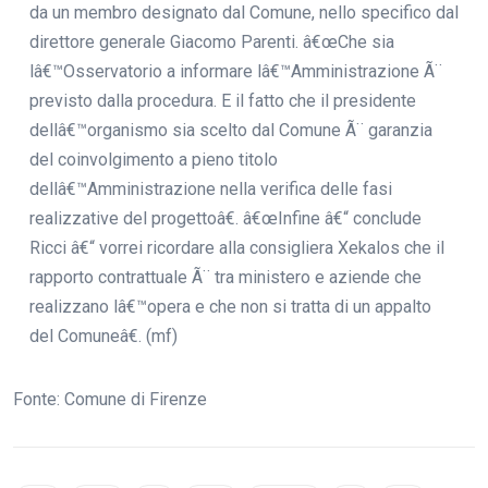
da un membro designato dal Comune, nello specifico dal
direttore generale Giacomo Parenti. â€œChe sia
lâ€™Osservatorio a informare lâ€™Amministrazione Ã¨
previsto dalla procedura. E il fatto che il presidente
dellâ€™organismo sia scelto dal Comune Ã¨ garanzia
del coinvolgimento a pieno titolo
dellâ€™Amministrazione nella verifica delle fasi
realizzative del progettoâ€. â€œInfine â€“ conclude
Ricci â€“ vorrei ricordare alla consigliera Xekalos che il
rapporto contrattuale Ã¨ tra ministero e aziende che
realizzano lâ€™opera e che non si tratta di un appalto
del Comuneâ€. (mf)
Fonte: Comune di Firenze