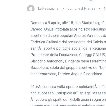
La Redazione
Comune di Firenze
1
Domenica 9 aprile, alle 18, allo Stadio Luigi R
Careggi Onlus intitolata â€œIndietro Nessunoâ
sport e tradizioni popolari Andrea Vannucci, 
Federica Giuliani e dal presidente del Calcio s
sanitÃ , sport e politiche sociali della Regio
Presidente della Fondazione Careggi ONLUS, 
Giancarlo Antognoni, Dirigente della Fiorentina,
Buccoliero, atleta del gruppo sportivo dell’Un
manifestazione, l’attrice Angela Finocchiaro.
â€œAncora una volta sport e solidarietÃ a Fi
con successo. L’auspicio â€“ spiega l’assesso
Ã¨ vedere gli spalti del Ridolfi pieni in ogni or
leggera ospiterÃ una partita di calcio e vorre