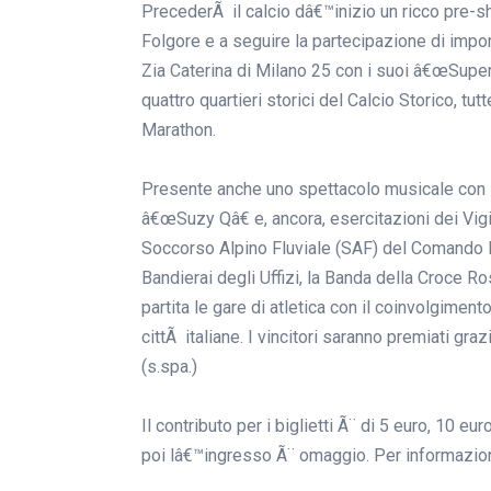
PrecederÃ il calcio dâ€™inizio un ricco pre-sho
Folgore e a seguire la partecipazione di import
Zia Caterina di Milano 25 con i suoi â€œSuper er
quattro quartieri storici del Calcio Storico, tu
Marathon.
Presente anche uno spettacolo musicale con i
â€œSuzy Qâ€ e, ancora, esercitazioni dei Vigil
Soccorso Alpino Fluviale (SAF) del Comando P
Bandierai degli Uffizi, la Banda della Croce Ro
partita le gare di atletica con il coinvolgimen
cittÃ italiane. I vincitori saranno premiati g
(s.spa.)
Il contributo per i biglietti Ã¨ di 5 euro, 10 eu
poi lâ€™ingresso Ã¨ omaggio. Per informazioni