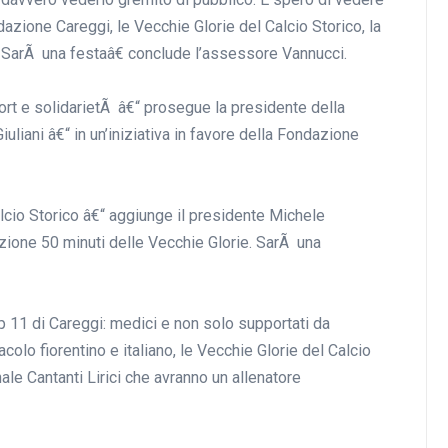
dazione Careggi, le Vecchie Glorie del Calcio Storico, la
i. SarÃ una festaâ€ conclude l’assessore Vannucci.
rt e solidarietÃ â€“ prosegue la presidente della
liani â€“ in un’iniziativa in favore della Fondazione
io Storico â€“ aggiunge il presidente Michele
azione 50 minuti delle Vecchie Glorie. SarÃ una
p 11 di Careggi: medici e non solo supportati da
colo fiorentino e italiano, le Vecchie Glorie del Calcio
nale Cantanti Lirici che avranno un allenatore