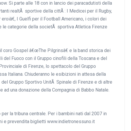
w. Si parte alle 18 con in lancio dei paracadutisti della
anti realtÃ sportive della cittÃ : I Medicei per il Rugby,
oiâ€, I Guelfi per il Football Americano, i colori dei
tte le categorie della societÃ sportiva Atletica Firenze
l coro Gospel â€œThe Pilgrinsâ€ e la band storica dei
i del Fuoco con il Gruppo cinofili della Toscana e del
rovinciale di Firenze, lo spettacolo del Gruppo
ssa Italiana. Chiuderanno le esibizioni in attesa della
to del Gruppo Sportivo UnitÃ Spinale di Firenze e di altre
razie ad una donazione della Compagnia di Babbo Natale.
ro per la tribuna centrale. Per i bambini nati dal 2007 in
 e prevendita biglietti www.indietronessuno.it