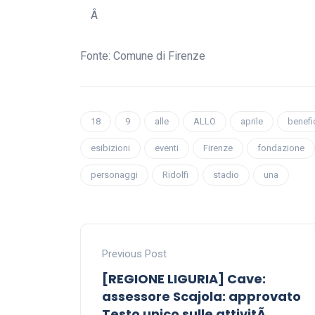
Â
Fonte: Comune di Firenze
18
9
alle
ALLO
aprile
benefi
esibizioni
eventi
Firenze
fondazione
personaggi
Ridolfi
stadio
una
Previous Post
[REGIONE LIGURIA] Cave:
assessore Scajola: approvato
Testo unico sulle attivitÃ