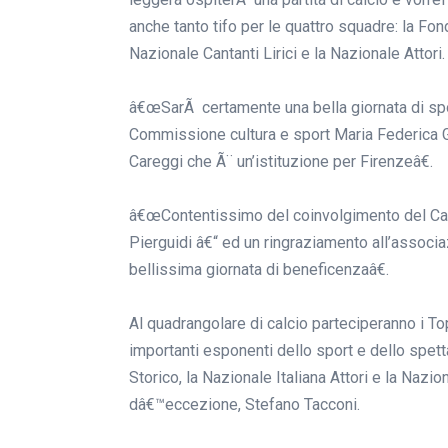
anche tanto tifo per le quattro squadre: la Fon
Nazionale Cantanti Lirici e la Nazionale Attor
â€œSarÃ certamente una bella giornata di spo
Commissione cultura e sport Maria Federica Giu
Careggi che Ã¨ un’istituzione per Firenzeâ€.
â€œContentissimo del coinvolgimento del Calc
Pierguidi â€“ ed un ringraziamento all’associ
bellissima giornata di beneficenzaâ€.
Al quadrangolare di calcio parteciperanno i To
importanti esponenti dello sport e dello spetta
Storico, la Nazionale Italiana Attori e la Nazio
dâ€™eccezione, Stefano Tacconi.