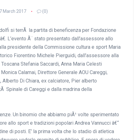
7 March 2017
(0)
idolfi si terrÃ la partita di beneficenza per Fondazione
€. L’evento Ã¨ stato presentato dall’assessore allo
dalla presidente della Commissione cultura e sport Maria
torico Fiorentino Michele Pierguidi, dall’assessore alla
ne Toscana Stefania Saccardi, Anna Maria Celesti
Monica Calamai, Direttore Generale AOU Careggi,
 Alberto Di Chiara, ex calciatore, Pier alberto
itÃ Spinale di Careggi e dalla madrina della
renze. Un binomio che abbiamo piÃ¹ volte sperimentato
re allo sport e tradizioni popolari Andrea Vannucci â€“
dine di posti. E’ la prima volta che lo stadio di atletica
i davvero vederlo gremito di pubblico. E spero di vedere