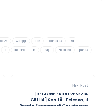
cenza
Careggi
con
domenica
ed
il
indietro
la
Luigi
Nessuno
partita
Next Post
[REGIONE FRIULI VENEZIA
GIULIA] SanitÃ : Telesca, il
Pronto Soccorso di Gorizia non