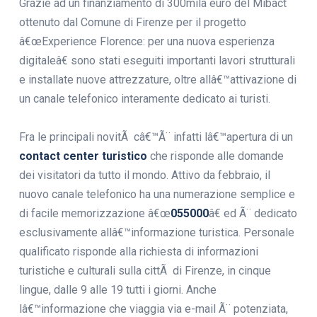
Grazie ad un finanziamento di 300mila euro del Mibact
ottenuto dal Comune di Firenze per il progetto
â€œExperience Florence: per una nuova esperienza
digitaleâ€ sono stati eseguiti importanti lavori strutturali
e installate nuove attrezzature, oltre allâ€™attivazione di
un canale telefonico interamente dedicato ai turisti.
Fra le principali novitÃ câ€™Ã¨ infatti lâ€™apertura di un
contact center turistico
che risponde alle domande
dei visitatori da tutto il mondo. Attivo da febbraio, il
nuovo canale telefonico ha una numerazione semplice e
di facile memorizzazione â€œ
055000
â€ ed Ã¨ dedicato
esclusivamente allâ€™informazione turistica. Personale
qualificato risponde alla richiesta di informazioni
turistiche e culturali sulla cittÃ di Firenze, in cinque
lingue, dalle 9 alle 19 tutti i giorni. Anche
lâ€™informazione che viaggia via e-mail Ã¨ potenziata,