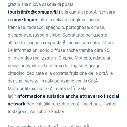
grazie alla nuova casella di posta
touristinfo@comune.fi.it
alla quale si potrÃ scrivere
in
nove lingue:
oltre a italiano e inglese, anche
francese, tedesco, spagnolo, portoghese, cinese,
giapponese, russo e arabo. Soprattutto per queste
ultime tre lingue la risposta Ã¨ assicurata entro 24 ore.
Le informazioni sono diffuse anche tramite oltre 20
pillole video realizzate in Graphic Motions, adatte ai
social network e al sistema del Digital Signage
cittadino, dedicate alla corretta fruizione della cittÃ e
dei suoi servizi. In collaborazione con la CittÃ
Metropolitana inoltre Ã¨ stata rafforzata
lâ€™
informazione turistica anche attraverso i social
network
dedicati (@firenzeturismo): Facebook, Twitter,
Instagram, YouTube e Flicker.
Per accogliere i turisti giÃ arrivati in cittÃ ,