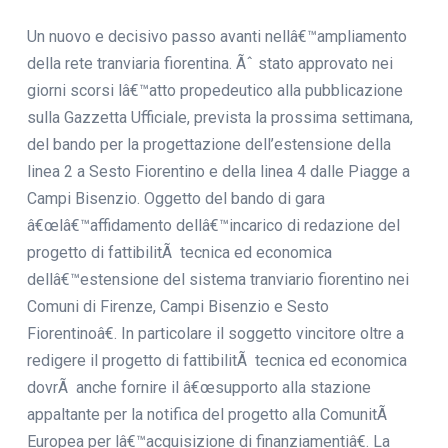
Un nuovo e decisivo passo avanti nellâ€™ampliamento
della rete tranviaria fiorentina. Ãˆ stato approvato nei
giorni scorsi lâ€™atto propedeutico alla pubblicazione
sulla Gazzetta Ufficiale, prevista la prossima settimana,
del bando per la progettazione dell’estensione della
linea 2 a Sesto Fiorentino e della linea 4 dalle Piagge a
Campi Bisenzio. Oggetto del bando di gara
â€œlâ€™affidamento dellâ€™incarico di redazione del
progetto di fattibilitÃ tecnica ed economica
dellâ€™estensione del sistema tranviario fiorentino nei
Comuni di Firenze, Campi Bisenzio e Sesto
Fiorentinoâ€. In particolare il soggetto vincitore oltre a
redigere il progetto di fattibilitÃ tecnica ed economica
dovrÃ anche fornire il â€œsupporto alla stazione
appaltante per la notifica del progetto alla ComunitÃ
Europea per lâ€™acquisizione di finanziamentiâ€. La