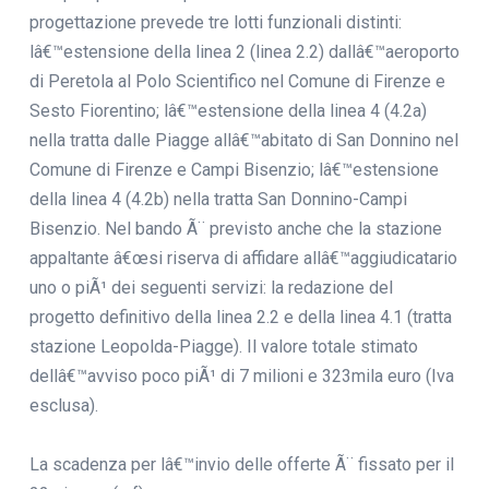
progettazione prevede tre lotti funzionali distinti:
lâ€™estensione della linea 2 (linea 2.2) dallâ€™aeroporto
di Peretola al Polo Scientifico nel Comune di Firenze e
Sesto Fiorentino; lâ€™estensione della linea 4 (4.2a)
nella tratta dalle Piagge allâ€™abitato di San Donnino nel
Comune di Firenze e Campi Bisenzio; lâ€™estensione
della linea 4 (4.2b) nella tratta San Donnino-Campi
Bisenzio. Nel bando Ã¨ previsto anche che la stazione
appaltante â€œsi riserva di affidare allâ€™aggiudicatario
uno o piÃ¹ dei seguenti servizi: la redazione del
progetto definitivo della linea 2.2 e della linea 4.1 (tratta
stazione Leopolda-Piagge). Il valore totale stimato
dellâ€™avviso poco piÃ¹ di 7 milioni e 323mila euro (Iva
esclusa).
La scadenza per lâ€™invio delle offerte Ã¨ fissato per il