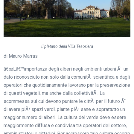
Il platano della Villa Tesoriera
di Mauro Marras
â€œLâ€™importanza degli alberi negli ambienti urbani Ã¨ un
dato riconosciuto non solo dalla comunitÃ scientifica e dagli
operatori che quotidianamente lavorano per la preservazione
di questi vegetali, ma anche dalla collettivitÃ . La
scommessa sui cui devono puntare le cittÃ per il futuro Ã¨
di avere piÃ¹ spazi verdi, piante piÃ¹ sane e soprattutto un
maggior numero di alberi. La cultura del verde deve essere
maggiormente diffusa e condivisa tra operatori del settore,
amministratori e cittadini. Per accrescere tale cultura occorre