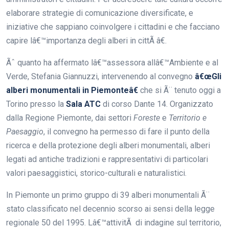
elaborare strategie di comunicazione diversificate, e
iniziative che sappiano coinvolgere i cittadini e che facciano
capire lâ€™importanza degli alberi in cittÃ â€.
Ãˆ quanto ha affermato lâ€™assessora allâ€™Ambiente e al
Verde, Stefania Giannuzzi, intervenendo al convegno
â€œGli
alberi monumentali in Piemonteâ€
che si Ã¨ tenuto oggi a
Torino presso la
Sala ATC
di corso Dante 14. Organizzato
dalla Regione Piemonte, dai settori
Foreste
e
Territorio e
Paesaggio
, il convegno ha permesso di fare il punto della
ricerca e della protezione degli alberi monumentali, alberi
legati ad antiche tradizioni e rappresentativi di particolari
valori paesaggistici, storico-culturali e naturalistici.
In Piemonte un primo gruppo di 39 alberi monumentali Ã¨
stato classificato nel decennio scorso ai sensi della legge
regionale 50 del 1995. Lâ€™attivitÃ di indagine sul territorio,