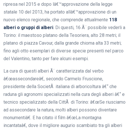
ripresa nel 2015 e dopo lâ€™approvazione della legge
statale 10 del 2013, ha portato allâ€™approvazione di un
nuovo elenco regionale, che comprende attualmente
118
alberi o gruppi di alberi
. Di questi, 16 Ã¨ possibile vederli a
Torino: il maestoso platano della Tesoriera, alto 28 metri; il
platano di piazza Cavour, dalla grande chioma alta 33 metri;
fino agli otto esemplari di diverse specie presenti nel parco
del Valentino, tanto per fare alcuni esempi.
La cura di questi alberi Ã¨ caratterizzata dal verbo
â€œassecondareâ€, secondo Carmelo Fruscione,
presidente della SocietÃ italiana di arboricoltura â€“ che
raduna gli agronomi specializzati nella cura degli alberi â€“ e
tecnico specializzato della CittÃ di Torino: â€œSe riusciamo
ad assecondare la natura, molti alberi possono diventare
monumentiâ€. E ha citato il film â€œLa montagna
incantataâ€, dove il migliore augurio scambiato tra gli alberi