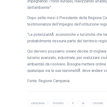
impegnando i fondi europei, realizzando un’adeg
dell’ambiente”.
Dopo sette mesi il Presidente della Regione C
testimonianza dell’impegno dell’istituzione region
“Le potenzialitÃ economiche e turistiche che ha i
probabilmente nessuna parte del territorio regio
Qui davvero possiamo creare decine di migliaia d
turismo avanzato, industriale, per realizzare c
ambientali da risolvere. Bisogna mettere ordine.
qualunque sia la sua nazionalitÃ deve andare vi
Fonte: Regione Campania
campania
Domitio
il
la
Litorale