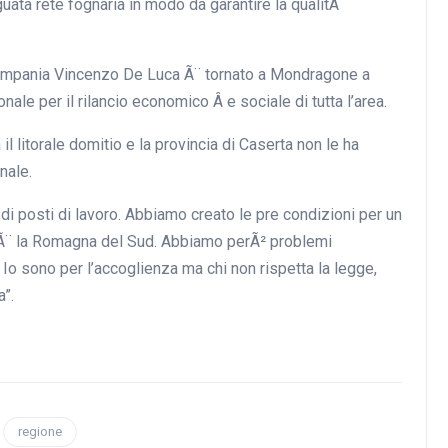
uata rete fognaria in modo da garantire la qualitÃ
ampania Vincenzo De Luca Ã¨ tornato a Mondragone a
ale per il rilancio economico Â e sociale di tutta l’area.
l litorale domitio e la provincia di Caserta non le ha
nale.
i posti di lavoro. Abbiamo creato le pre condizioni per un
ioÃ¨ la Romagna del Sud. Abbiamo perÃ² problemi
 Io sono per l’accoglienza ma chi non rispetta la legge,
a”.
regione