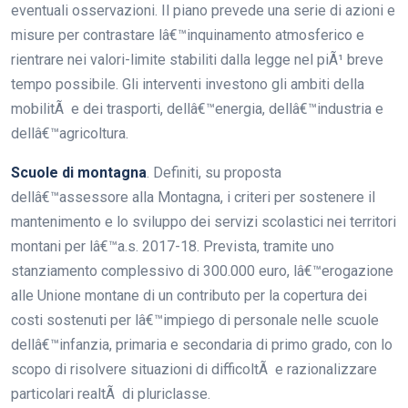
eventuali osservazioni. Il piano prevede una serie di azioni e
misure per contrastare lâ€™inquinamento atmosferico e
rientrare nei valori-limite stabiliti dalla legge nel piÃ¹ breve
tempo possibile. Gli interventi investono gli ambiti della
mobilitÃ e dei trasporti, dellâ€™energia, dellâ€™industria e
dellâ€™agricoltura.
Scuole di montagna
. Definiti, su proposta
dellâ€™assessore alla Montagna, i criteri per sostenere il
mantenimento e lo sviluppo dei servizi scolastici nei territori
montani per lâ€™a.s. 2017-18. Prevista, tramite uno
stanziamento complessivo di 300.000 euro, lâ€™erogazione
alle Unione montane di un contributo per la copertura dei
costi sostenuti per lâ€™impiego di personale nelle scuole
dellâ€™infanzia, primaria e secondaria di primo grado, con lo
scopo di risolvere situazioni di difficoltÃ e razionalizzare
particolari realtÃ di pluriclasse.