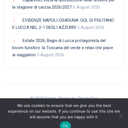
Capannori, inizia la distribuzione delle tessere per
la stagione di caccia 2026/2027
6 August 2026
EVIDENZE NAPOLI-OSASUNA: GOL DI POLITANO
E LUCCA NEL 2-1 DEGLI AZZURRI
5 August 2026
Estate 2026, Bagni di Lucca protagonista del
boom turistico: la Toscana del verde e relax che piace
ai viaggiatori
5 August 2026
© 2023 Katen. Theme by ThemeGer.
We use cookies to ensure that we give you the best
experience on our website. If you continue to use this site we
will assume that you are happy with it.
Back to Top
Ok