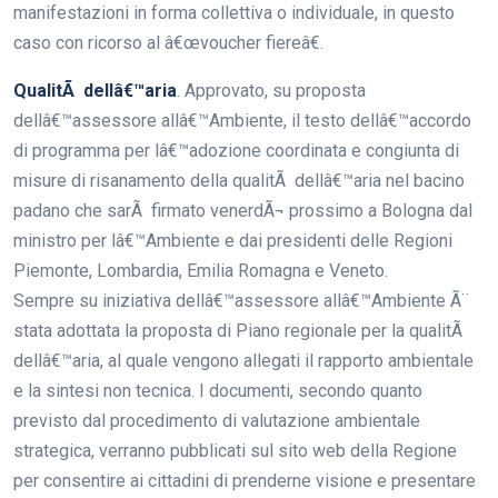
manifestazioni in forma collettiva o individuale, in questo
caso con ricorso al â€œvoucher fiereâ€.
QualitÃ dellâ€™aria
. Approvato, su proposta
dellâ€™assessore allâ€™Ambiente, il testo dellâ€™accordo
di programma per lâ€™adozione coordinata e congiunta di
misure di risanamento della qualitÃ dellâ€™aria nel bacino
padano che sarÃ firmato venerdÃ¬ prossimo a Bologna dal
ministro per lâ€™Ambiente e dai presidenti delle Regioni
Piemonte, Lombardia, Emilia Romagna e Veneto.
Sempre su iniziativa dellâ€™assessore allâ€™Ambiente Ã¨
stata adottata la proposta di Piano regionale per la qualitÃ
dellâ€™aria, al quale vengono allegati il rapporto ambientale
e la sintesi non tecnica. I documenti, secondo quanto
previsto dal procedimento di valutazione ambientale
strategica, verranno pubblicati sul sito web della Regione
per consentire ai cittadini di prenderne visione e presentare