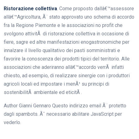
Ristorazione collettiva
. Come proposto dallâ€™assessore
allâ€™Agricoltura, Ã¨ stato approvato uno schema di accordo
fra la Regione Piemonte e le associazioni no profit che
svolgono attivitÃ di ristorazione collettiva in occasione di
fiere, sagre ed altre manifestazioni enogastronomiche per
innalzare il livello qualitativo dei pasti somministrati e
favorire la conoscenza dei prodotti tipici del territorio. Alle
associazioni che aderiranno allâ€™accordo verrÃ infatti
chiesto, ad esempio, di realizzare sinergie con i produttori
agricoli locali ed impostare i menÃ¹ su principi di
sostenibilitÃ ambientale ed eticitÃ .
Author
Gianni Gennaro
Questo indirizzo email Ã¨ protetto
dagli spambots. Ãˆ necessario abilitare JavaScript per
vederlo.