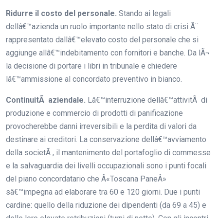
Ridurre il costo del personale.
Stando ai legali
dellâ€™azienda un ruolo importante nello stato di crisi Ã¨
rappresentato dallâ€™elevato costo del personale che si
aggiunge allâ€™indebitamento con fornitori e banche. Da lÃ¬
la decisione di portare i libri in tribunale e chiedere
lâ€™ammissione al concordato preventivo in bianco.
ContinuitÃ aziendale.
Lâ€™interruzione dellâ€™attivitÃ di
produzione e commercio di prodotti di panificazione
provocherebbe danni irreversibili e la perdita di valori da
destinare ai creditori. La conservazione dellâ€™avviamento
della societÃ , il mantenimento del portafoglio di commesse
e la salvaguardia dei livelli occupazionali sono i punti focali
del piano concordatario che Â«Toscana PaneÂ»
sâ€™impegna ad elaborare tra 60 e 120 giorni. Due i punti
cardine: quello della riduzione dei dipendenti (da 69 a 45) e