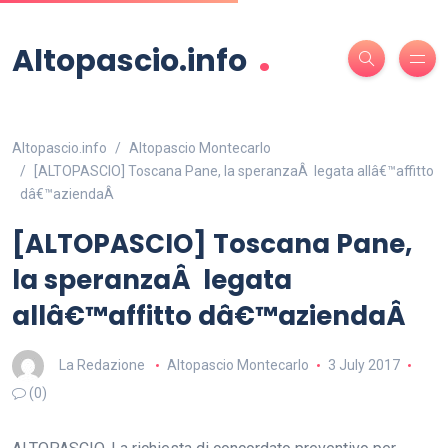
.
Altopascio.info
Altopascio.info
Altopascio Montecarlo
[ALTOPASCIO] Toscana Pane, la speranzaÂ legata allâ€™affitto
dâ€™aziendaÂ
[ALTOPASCIO] Toscana Pane,
la speranzaÂ legata
allâ€™affitto dâ€™aziendaÂ
La Redazione
Altopascio Montecarlo
3 July 2017
(0)