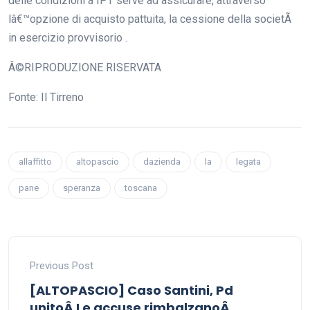
delle condizioni a IPT serve ad assicurare, attraverso
lâ€™opzione di acquisto pattuita, la cessione della societÃ
in esercizio provvisorio .
Â©RIPRODUZIONE RISERVATA
Fonte: Il Tirreno
allaffitto
altopascio
dazienda
la
legata
pane
speranza
toscana
Previous Post
[ALTOPASCIO] Caso Santini, Pd
unitoÂ Le accuse rimbalzanoÂ