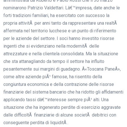
amministrata da Roberto e Paolo Rossi che il 30 marzo
nominarono Patrizio Valdettari. Lâ€™impresa, date anche le
forti tradizioni familiari, ha esercitato con successo la
propria attivitÃ per anni tanto da rappresentare una realtÃ
affermata nel territorio lucchese e un punto di riferimento
per le aziende del settore. I soci hanno investito risorse
ingenti che si evidenziano nella modernitÃ delle
attrezzature e nella clientela consolidata. Ma la situazione
che sta attanagliando da tempo il settore ha influito
pesantemente sui margini di guadagno. Â«Toscana PaneÂ»,
come altre aziende piÃ¹ famose, ha risentito della
congiuntura economica e della contrazione delle risorse
finanziarie del sistema bancario che ha ridotto gli affidamenti
applicando tassi dâ€™interesse sempre piÃ¹ alti. Una
situazione che ha ingenerato perdite di esercizio aggravate
dalle difficoltÃ finanziarie di alcune societÃ debitrici con
conseguente perdita di liquiditÃ .