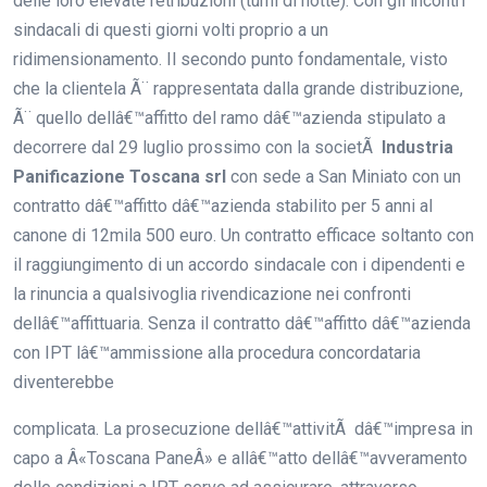
delle loro elevate retribuzioni (turni di notte). Con gli incontri
sindacali di questi giorni volti proprio a un
ridimensionamento. Il secondo punto fondamentale, visto
che la clientela Ã¨ rappresentata dalla grande distribuzione,
Ã¨ quello dellâ€™affitto del ramo dâ€™azienda stipulato a
decorrere dal 29 luglio prossimo con la societÃ
Industria
Panificazione Toscana srl
con sede a San Miniato con un
contratto dâ€™affitto dâ€™azienda stabilito per 5 anni al
canone di 12mila 500 euro. Un contratto efficace soltanto con
il raggiungimento di un accordo sindacale con i dipendenti e
la rinuncia a qualsivoglia rivendicazione nei confronti
dellâ€™affittuaria. Senza il contratto dâ€™affitto dâ€™azienda
con IPT lâ€™ammissione alla procedura concordataria
diventerebbe
complicata. La prosecuzione dellâ€™attivitÃ dâ€™impresa in
capo a Â«Toscana PaneÂ» e allâ€™atto dellâ€™avveramento