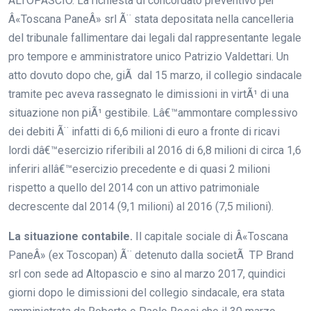
ALTOPASCIO. La richiesta di concordato preventivo per
Â«Toscana PaneÂ» srl Ã¨ stata depositata nella cancelleria
del tribunale fallimentare dai legali dal rappresentante legale
pro tempore e amministratore unico Patrizio Valdettari. Un
atto dovuto dopo che, giÃ dal 15 marzo, il collegio sindacale
tramite pec aveva rassegnato le dimissioni in virtÃ¹ di una
situazione non piÃ¹ gestibile. Lâ€™ammontare complessivo
dei debiti Ã¨ infatti di 6,6 milioni di euro a fronte di ricavi
lordi dâ€™esercizio riferibili al 2016 di 6,8 milioni di circa 1,6
inferiri allâ€™esercizio precedente e di quasi 2 milioni
rispetto a quello del 2014 con un attivo patrimoniale
decrescente dal 2014 (9,1 milioni) al 2016 (7,5 milioni).
La situazione contabile.
Il capitale sociale di Â«Toscana
PaneÂ» (ex Toscopan) Ã¨ detenuto dalla societÃ TP Brand
srl con sede ad Altopascio e sino al marzo 2017, quindici
giorni dopo le dimissioni del collegio sindacale, era stata