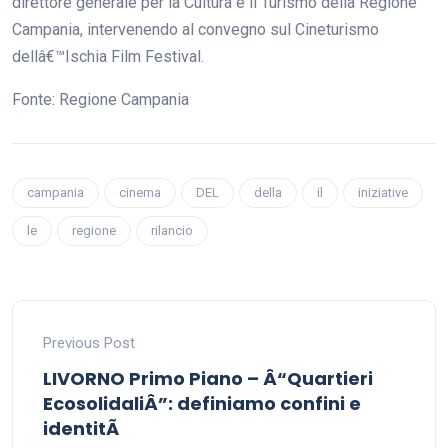
direttore generale per la Cultura e il Turismo della Regione
Campania, intervenendo al convegno sul Cineturismo
dellâ€™Ischia Film Festival.
Fonte: Regione Campania
campania
cinema
DEL
della
il
iniziative
le
regione
rilancio
Previous Post
LIVORNO Primo Piano – Â“Quartieri
EcosolidaliÂ”: definiamo confini e
identitÃ