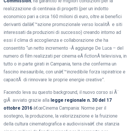
Commission
, ha garantito le migliori condizioni per la
realizzazione di centinaia di progetti (per un indotto
economico pari a circa 160 milioni di euro, oltre ai benefici
derivanti dallâ€™azione promozionale verso localitÃ e siti
interessati da produzioni di successo) creando intorno ad
essi il clima di accoglienza e collaborazione che ha
consentito “un netto incremento -Â aggiunge De Luca – del
numero di film realizzati per cinema eÂ
fiction
Â televisiva, in
tutto o in parte girati in Campania, terra che conferma un
fascino inesauribile, con unâ€™incredibile forza ispiratrice e
capacitÃ di rinnovare le proprie energie creative”.
Facendo leva su questo background, il nuovo corso si Ã¨
giÃ avviato grazie alla
legge regionale n. 30 del 17
ottobre 2016
â€œCinema Campania: Norme per il
sostegno, la produzione, la valorizzazione e la fruizione
della cultura cinematografica e audiovisivaâ€ che stanzia