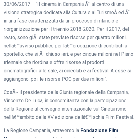
30/06/2017 – “Il cinema in Campania Ã¨ al centro di una
visione strategica dedicata alla Cultura e al TurismoÂ ed Ã¨
in una fase caratterizzata da un processo di rilancio e
riorganizzazione per il triennio 2018-2020. Per il 2017, del
resto, sono giÃ state previste risorse per quattro milioni,
nellâ€™avviso pubblico per lâ€™erogazione di contributi a
sportello, che si Ã¨ chiuso ieri; e per cinque milioni nel Piano
triennale che riordina e offre risorse ai prodotti
cinematografici, alle sale, ai cineclub e ai festival. A esse si
aggiungono, poi, le risorse POC per due milioni”.
CosÃ¬ il presidente della Giunta regionale della Campania,
Vincenzo De Luca, in concomitanza con la partecipazione
della Regione al convegno internazionale sul Cineturismo
nellâ€™ambito della XV edizione dellâ€™Ischia Film Festival.
La Regione Campania, attraverso la
Fondazione Film