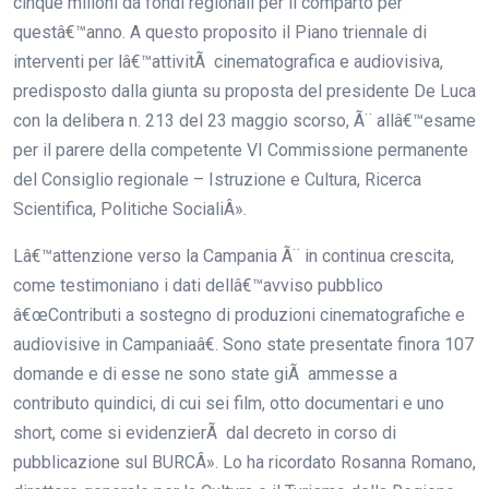
cinque milioni da fondi regionali per il comparto per
questâ€™anno. A questo proposito il Piano triennale di
interventi per lâ€™attivitÃ cinematografica e audiovisiva,
predisposto dalla giunta su proposta del presidente De Luca
con la delibera n. 213 del 23 maggio scorso, Ã¨ allâ€™esame
per il parere della competente VI Commissione permanente
del Consiglio regionale – Istruzione e Cultura, Ricerca
Scientifica, Politiche SocialiÂ».
Lâ€™attenzione verso la Campania Ã¨ in continua crescita,
come testimoniano i dati dellâ€™avviso pubblico
â€œContributi a sostegno di produzioni cinematografiche e
audiovisive in Campaniaâ€. Sono state presentate finora 107
domande e di esse ne sono state giÃ ammesse a
contributo quindici, di cui sei film, otto documentari e uno
short, come si evidenzierÃ dal decreto in corso di
pubblicazione sul BURCÂ». Lo ha ricordato Rosanna Romano,