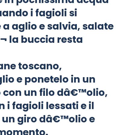
do i fagioli si
a aglio e salvia, salate
¬ la buccia resta
ane toscano,
lio e ponetelo in un
con un filo dâ€™olio,
 i fagioli lessati e il
 un giro dâ€™olio e
 momento.