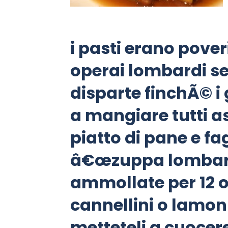
i pasti erano poveri
operai lombardi se
disparte finchÃ© i 
a mangiare tutti a
piatto di pane e fa
â€œzuppa lombarda
ammollate p
er 12 
cannellini o lamon 
metteteli a cuocer