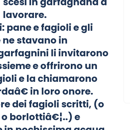
scesi in garfagnana a
lavorare.
: pane e fagioli e gli
 ne stavano in
garfagnini li invitarono
ssieme e offrirono un
gioli e la chiamarono
â€ in loro onore.
ore dei fagioli scritti, (o
o borlottiâ€¦..) e
e in pochissima acqua