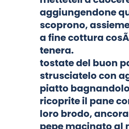
aggiungendone quan
scoprono, assieme 
a fine cottura cosÃ
tenera.
tostate del buon p
strusciatelo con ag
piatto bagnandolo 
ricoprite il pane con
loro brodo, ancora
pepe macinato al