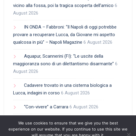
vicino alla fossa, poi la tragica scoperta dell’amico
6
August 2026
IN ONDA – Fabbroni: “Il Napoli di oggi potrebbe
provare a recuperare Lucca, da Giovane mi aspetto
qualcosa in più” – Napoli Magazine
6 August 2026
Aquapur, Scannerini (FI): “Le uscite della
maggioranza sono di un dilettantismo disarmante”
6
August 2026
Cadavere trovato in una cisterna biologica a
Lucca, indagini in corso
6 August 2026
“Con-vivere” a Carrara
6 August 2026
Aquapur, Capannori 2034: “La Presidenza è la
We use cookies to ensure that we give you the best
Giusta Ricompensa per Aver Nominato una Donna nel
experience on our website. If you continue to use this site we
will assume that you are happy with it.