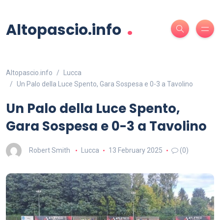
.
Altopascio.info
Altopascio.info
Lucca
Un Palo della Luce Spento, Gara Sospesa e 0-3 a Tavolino
Un Palo della Luce Spento,
Gara Sospesa e 0-3 a Tavolino
Robert Smith
Lucca
13 February 2025
(0)