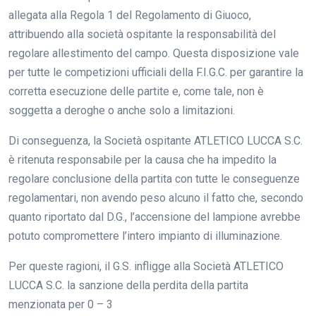
allegata alla Regola 1 del Regolamento di Giuoco,
attribuendo alla società ospitante la responsabilità del
regolare allestimento del campo. Questa disposizione vale
per tutte le competizioni ufficiali della F.I.G.C. per garantire la
corretta esecuzione delle partite e, come tale, non è
soggetta a deroghe o anche solo a limitazioni.
Di conseguenza, la Società ospitante ATLETICO LUCCA S.C.
è ritenuta responsabile per la causa che ha impedito la
regolare conclusione della partita con tutte le conseguenze
regolamentari, non avendo peso alcuno il fatto che, secondo
quanto riportato dal D.G., l’accensione del lampione avrebbe
potuto compromettere l’intero impianto di illuminazione.
Per queste ragioni, il G.S. infligge alla Società ATLETICO
LUCCA S.C. la sanzione della perdita della partita
menzionata per 0 – 3