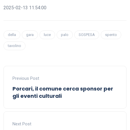
2025-02-13 11:54:00
della
gara
luce
palo
SOSPESA
spento
tavolino
Previous Post
Porcari, il comune cerca sponsor per
gli eventi culturali
Next Post