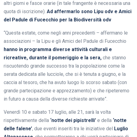
altri giorni e fasce orarie (in tale frangente è necessaria una
quota di iscrizione).
Ad affermarlo sono Lipu odv e Amici
del Padule di Fucecchio per la Biodiversità odv
“Questa estate, come negli anni precedenti – affermano le
associazioni – la Lipu e gli Amici del Padule di Fucecchio
hanno in programma diverse attività culturali e
ricreative, durante il pomeriggio e la sera,
che stanno
riscuotendo grande successo tra la popolazione come la
serata dedicata alle lucciole, che si è tenuta a giugno, e la
caccia al tesoro, che ha avuto luogo lo scorso sabato (con
grande partecipazione e apprezzamento) e che ripeteremo
in futuro a causa della diverse richieste arrivate”.
Venerdì 10 e sabato 17 luglio, alle 21, sarà la volta
rispettivamente della
‘notte dei pipistrelli’
e della
‘notte
delle falene’
, due eventi inseriti tra le iniziative del
Luglio
Altopascese
, che permetteranno a chi vorrà partecipare di