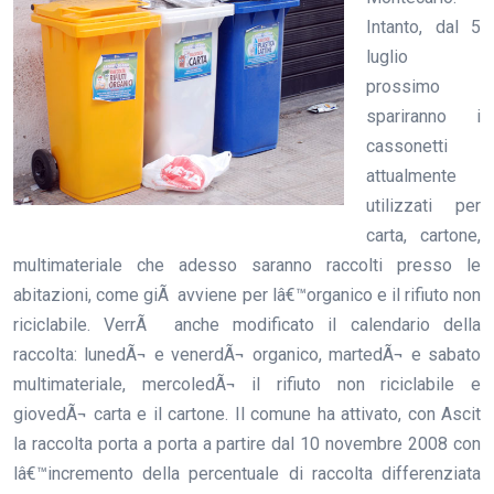
Intanto, dal 5
luglio
prossimo
spariranno i
cassonetti
attualmente
utilizzati per
carta, cartone,
multimateriale che adesso saranno raccolti presso le
abitazioni, come giÃ avviene per lâ€™organico e il rifiuto non
riciclabile. VerrÃ anche modificato il calendario della
raccolta: lunedÃ¬ e venerdÃ¬ organico, martedÃ¬ e sabato
multimateriale, mercoledÃ¬ il rifiuto non riciclabile e
giovedÃ¬ carta e il cartone. Il comune ha attivato, con Ascit
la raccolta porta a porta a partire dal 10 novembre 2008 con
lâ€™incremento della percentuale di raccolta differenziata