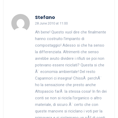
says:
Stefano
28 June 2010 at 11:00
Ah bene! Questo vuol dire che finalmente
hanno costruito l’impianto di
compostaggio! Adesso si che ha senso
la differenziata. Altrimenti che senso
avrebbe avuto dividere i rifiuti se poi non
potevano essere riciclati? Questa si che
Ã¨ economia ambientale! Del resto
Capannori ci insegna! ChissÃ perchÃ¨
ho la sensazione che presto anche
Altopascio farÃ la stessa cosa! In fin dei
conti se non si ricicla l’organico o altro
materiale, di sicuro Ã¨ certo che con
queste manovre si riciclano i voti per la
primavera e si sistemano un pÃ² di conti