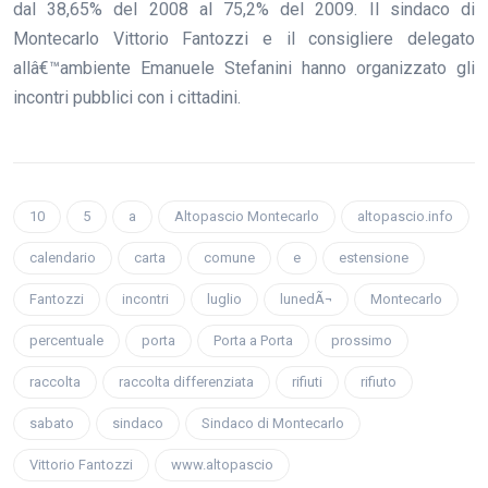
dal 38,65% del 2008 al 75,2% del 2009. Il sindaco di
Montecarlo Vittorio Fantozzi e il consigliere delegato
allâ€™ambiente Emanuele Stefanini hanno organizzato gli
incontri pubblici con i cittadini.
10
5
a
Altopascio Montecarlo
altopascio.info
calendario
carta
comune
e
estensione
Fantozzi
incontri
luglio
lunedÃ¬
Montecarlo
percentuale
porta
Porta a Porta
prossimo
raccolta
raccolta differenziata
rifiuti
rifiuto
sabato
sindaco
Sindaco di Montecarlo
Vittorio Fantozzi
www.altopascio