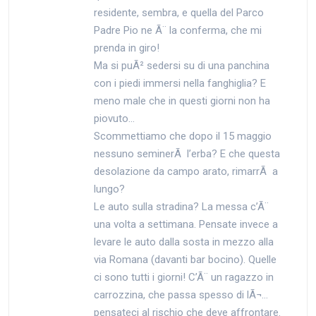
residente, sembra, e quella del Parco
Padre Pio ne Ã¨ la conferma, che mi
prenda in giro!
Ma si puÃ² sedersi su di una panchina
con i piedi immersi nella fanghiglia? E
meno male che in questi giorni non ha
piovuto…
Scommettiamo che dopo il 15 maggio
nessuno seminerÃ l’erba? E che questa
desolazione da campo arato, rimarrÃ a
lungo?
Le auto sulla stradina? La messa c’Ã¨
una volta a settimana. Pensate invece a
levare le auto dalla sosta in mezzo alla
via Romana (davanti bar bocino). Quelle
ci sono tutti i giorni! C’Ã¨ un ragazzo in
carrozzina, che passa spesso di lÃ¬…
pensateci al rischio che deve affrontare.