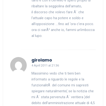
tanti e con il cervello e spero propio di
ribaltare la seggiolina dell’amato,
il discorso che volevo fare Ã¨ che
l’attuale capo ha potere e soldo e
all’opposizione ….fino ad ‘ora c’era poco.
ora ci sarÃ² anche io, fammi un’imbocca
al lupo.
says:
girolamo
4 April 2011 at 21:36
Massimino vedo che ti tieni ben
informato a riguardo le regole e la
funzionalitÃ del comune mi sapresti
spiegare naturalmente( se la notizia che
mi Ã¨ stata pervenuta Ã¨ veritiera )del
debito dell’amministrazione attuale di 4,5