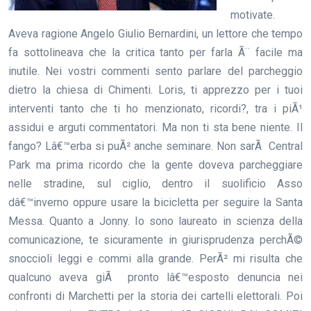
motivate.
Aveva ragione Angelo Giulio Bernardini, un lettore che tempo
fa sottolineava che la critica tanto per farla Ã¨ facile ma
inutile. Nei vostri commenti sento parlare del parcheggio
dietro la chiesa di Chimenti. Loris, ti apprezzo per i tuoi
interventi tanto che ti ho menzionato, ricordi?, tra i piÃ¹
assidui e arguti commentatori. Ma non ti sta bene niente. Il
fango? Lâ€™erba si puÃ² anche seminare. Non sarÃ Central
Park ma prima ricordo che la gente doveva parcheggiare
nelle stradine, sul ciglio, dentro il suolificio Asso
dâ€™inverno oppure usare la bicicletta per seguire la Santa
Messa. Quanto a Jonny. Io sono laureato in scienza della
comunicazione, te sicuramente in giurisprudenza perchÃ©
snoccioli leggi e commi alla grande. PerÃ² mi risulta che
qualcuno aveva giÃ pronto lâ€™esposto denuncia nei
confronti di Marchetti per la storia dei cartelli elettorali. Poi