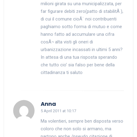
milioni girata su una municipalizzata, per
far figurare debiti zero(patto di stabilitÃ ),
di cui il comune cioÃ¨ noi contribuenti
paghiamo sotto forma di mutuo e come
hanno fatto ad accumulare una cifra
cosÃ¬ alta visti gli oneri di
urbanizzazione incassati in ultimi 5 anni?
In attesa di una tua risposta sperando
che tutto cio’ sia falso per bene della
cittadinanza ti saluto
says:
Anna
5 April 2011 at 10:17
Ma volentieri, sempre ben disposta verso
coloro che non solo si armano, ma
partono anche /pseudo citazione di