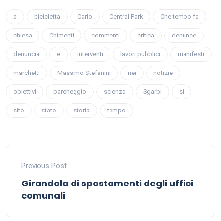
a
bicicletta
Carlo
Central Park
Che tempo fa
chiesa
Chimenti
commenti
critica
denunce
denuncia
e
interventi
lavori pubblici
manifesti
marchetti
Massimo Stefanini
nei
notizie
obiettivi
parcheggio
scienza
Sgarbi
si
sito
stato
storia
tempo
Previous Post
Girandola di spostamenti degli uffici
comunali