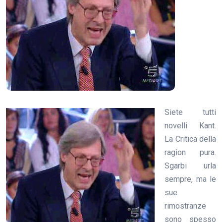
Siete tutti
novelli Kant.
La Critica della
ragion pura.
Sgarbi urla
sempre, ma le
sue
rimostranze
sono spesso