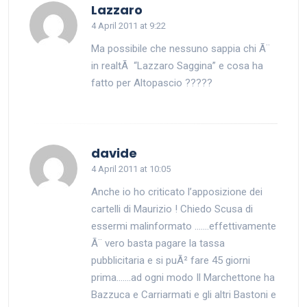
says:
Lazzaro
4 April 2011 at 9:22
Ma possibile che nessuno sappia chi Ã¨
in realtÃ “Lazzaro Saggina” e cosa ha
fatto per Altopascio ?????
says:
davide
4 April 2011 at 10:05
Anche io ho criticato l’apposizione dei
cartelli di Maurizio ! Chiedo Scusa di
essermi malinformato …….effettivamente
Ã¨ vero basta pagare la tassa
pubblicitaria e si puÃ² fare 45 giorni
prima…….ad ogni modo Il Marchettone ha
Bazzuca e Carriarmati e gli altri Bastoni e