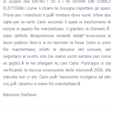
si scopre che ENTRO I 30 o i 45 GIORNI DAI COMIZI
ELETTORALI come li chiami te, bisogna rispettare gli spazi.
Prima uno i manifesti li puÃ² mettere dove vuole. Infine due
righe per un certo Carlo secondo il quale io trasformerei le
notizie in quanto filo marchettiano. Il giardino di Chimenti Ã¨
stato definito â€œpolmone verdeâ€ dallâ€™assessore ai
lavori pubblici Boni e io ho riportato la frase. Certo io sono
filo marchettiano, infatti le denunce del comune, del
segretario al nostro sito (ne siamo usciti sempre puri come
un giglio) Â le hai sfangate te, caro Carlo. Purtroppo si sta
verificando la stessa ossessione delle elezioniÂ 2006. Ma
stavolta non ci sto. Carlo puÃ² benissimo rivolgersi ad altri
siti, piÃ¹ obiettivi e meno filo marchettiani.Â
Massimo Stefanini