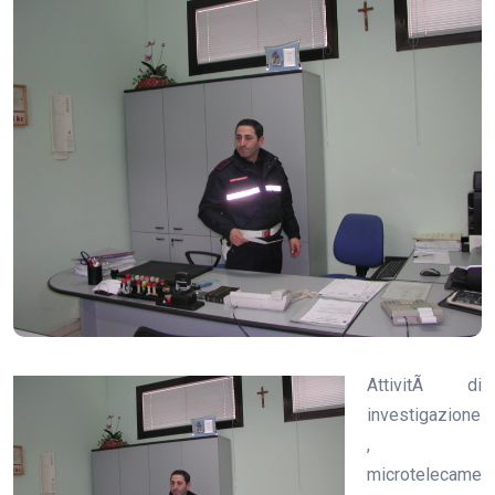
AttivitÃ di
investigazione
,
microtelecame