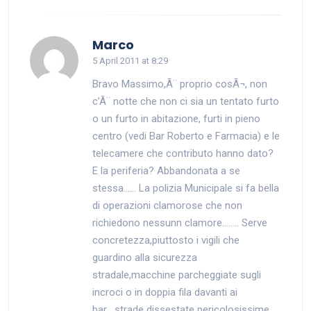
says:
Marco
5 April 2011 at 8:29
Bravo Massimo,Ã¨ proprio cosÃ¬, non
c’Ã¨ notte che non ci sia un tentato furto
o un furto in abitazione, furti in pieno
centro (vedi Bar Roberto e Farmacia) e le
telecamere che contributo hanno dato?
E la periferia? Abbandonata a se
stessa…… La polizia Municipale si fa bella
di operazioni clamorose che non
richiedono nessunn clamore…….. Serve
concretezza,piuttosto i vigili che
guardino alla sicurezza
stradale,macchine parcheggiate sugli
incroci o in doppia fila davanti ai
bar….strade dissestate pericolosissime