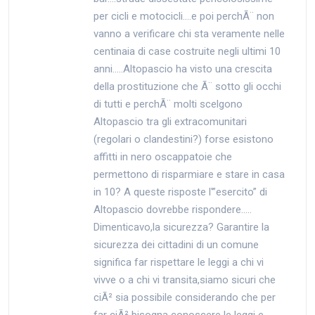
per cicli e motocicli….e poi perchÃ¨ non
vanno a verificare chi sta veramente nelle
centinaia di case costruite negli ultimi 10
anni…..Altopascio ha visto una crescita
della prostituzione che Ã¨ sotto gli occhi
di tutti e perchÃ¨ molti scelgono
Altopascio tra gli extracomunitari
(regolari o clandestini?) forse esistono
affitti in nero oscappatoie che
permettono di risparmiare e stare in casa
in 10? A queste risposte l'”esercito” di
Altopascio dovrebbe rispondere…..
Dimenticavo,la sicurezza? Garantire la
sicurezza dei cittadini di un comune
significa far rispettare le leggi a chi vi
vivve o a chi vi transita,siamo sicuri che
ciÃ² sia possibile considerando che per