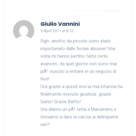
says:
Giulio Vannini
5 April 2011 at 8:12
Sigh…anch’io da piccolo sono stato
importunato dalle fioraie abusive! Una
volta mi hanno perfino fatto certe
avances…da quel giorno non sono mai
piÃ¹ riuscito a entrare in un negozio di
fiori!
Ora grazie a questi eroi la mia infanzia ha
finalmente ricevuto giustizia…grazie
Gatto! Grazie Baffo!
Ora diamo un pÃ² retta a Massimino e
torniamo a dare la caccia ai delinquenti
veri?