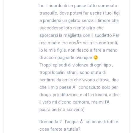
ho il ricordo di un paese tutto sommato
tranquillo, dove potevi far uscire i tuoi figli
a prendersi un gelato senza il timore che
succedesse loro niente altro che
sporcarsi la maglietta con il suddetto.Per
mia madre era cosÃ¬ nei miei confronti,
io le mie figlie, non riesco a fare a meno
di accompagnarle ovunque
Troppi episodi di violenza di ogni tipo ,
troppi localini strani, sono stufa di
sentirmi da amici che vivono altrove, dire
che il mio paese Ã¨ conosciuto solo per
droga, prostituzione e affari loschi, a dire
il vero mi dicono camorra, ma mi fÃ
paura perfino scriverlo)
Domanda 2 : l’acqua Ã¨ un bene di tutti e
cosa farete a tutela?