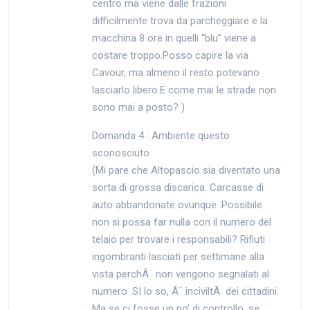
centro ma viene dalle frazioni
difficilmente trova da parcheggiare e la
macchina 8 ore in quelli “blu” viene a
costare troppo.Posso capire la via
Cavour, ma almeno il resto potevano
lasciarlo libero.E come mai le strade non
sono mai a posto? )
Domanda 4 : Ambiente questo
sconosciuto
(Mi pare che Altopascio sia diventato una
sorta di grossa discarica. Carcasse di
auto abbandonate ovunque .Possibile
non si possa far nulla con il numero del
telaio per trovare i responsabili? Rifiuti
ingombranti lasciati per settimane alla
vista perchÃ¨ non vengono segnalati al
numero .SI lo so, Ã¨ inciviltÃ dei cittadini.
Ma se ci fosse un po’ di controllo, se