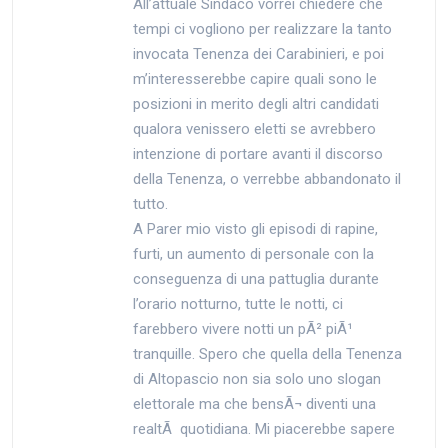
All’attuale Sindaco vorrei chiedere che
tempi ci vogliono per realizzare la tanto
invocata Tenenza dei Carabinieri, e poi
m’interesserebbe capire quali sono le
posizioni in merito degli altri candidati
qualora venissero eletti se avrebbero
intenzione di portare avanti il discorso
della Tenenza, o verrebbe abbandonato il
tutto.
A Parer mio visto gli episodi di rapine,
furti, un aumento di personale con la
conseguenza di una pattuglia durante
l’orario notturno, tutte le notti, ci
farebbero vivere notti un pÃ² piÃ¹
tranquille. Spero che quella della Tenenza
di Altopascio non sia solo uno slogan
elettorale ma che bensÃ¬ diventi una
realtÃ quotidiana. Mi piacerebbe sapere