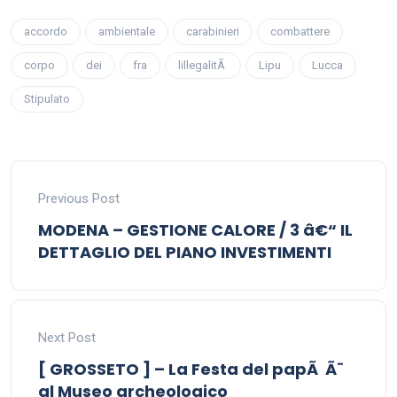
accordo
ambientale
carabinieri
combattere
corpo
dei
fra
lillegalitÃ
Lipu
Lucca
Stipulato
Previous Post
MODENA – GESTIONE CALORE / 3 â€“ IL
DETTAGLIO DEL PIANO INVESTIMENTI
Next Post
[ GROSSETO ] – La Festa del papÃ Ã¨
al Museo archeologico