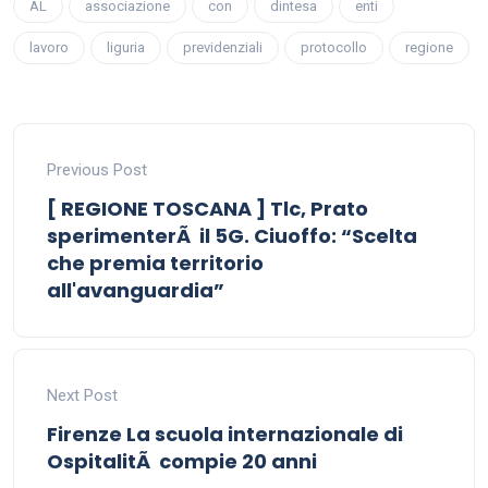
AL
associazione
con
dintesa
enti
lavoro
liguria
previdenziali
protocollo
regione
Previous Post
[ REGIONE TOSCANA ] Tlc, Prato
sperimenterÃ il 5G. Ciuoffo: “Scelta
che premia territorio
all'avanguardia”
Next Post
Firenze La scuola internazionale di
OspitalitÃ compie 20 anni