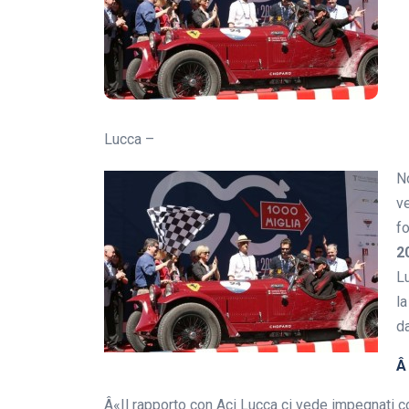
Lucca –
No
ve
fo
2
Lu
l
d
Â«Il rapporto con Aci Lucca ci vede impegnati 