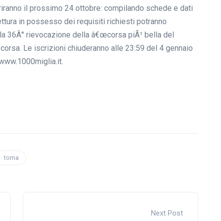
priranno il prossimo 24 ottobre: compilando schede e dati
vettura in possesso dei requisiti richiesti potranno
lla 36Â° rievocazione della â€œcorsa piÃ¹ bella del
orsa. Le iscrizioni chiuderanno alle 23:59 del 4 gennaio
www.1000miglia.it
.
torna
Next Post