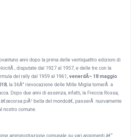
vantuno anni dopo la prima delle ventiquattro edizioni di
locitÃ , disputate dal 1927 al 1957, e delle tre con la
rmula del rally dal 1959 al 1961,
venerdÃ¬ 18 maggio
018
, la 36Â° rievocazione delle Mille Miglia tornerÃ a
cca. Dopo due anni di assenza, infatti, la Freccia Rossa,
a â€œcorsa piÃ¹ bella del mondoâ€, passerÃ nuovamente
al nostro comune.
Â
come amministrazione comunale su vari argomenti â€“