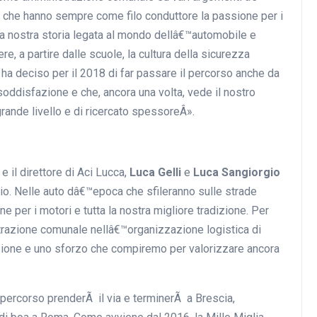
 che hanno sempre come filo conduttore la passione per i
la nostra storia legata al mondo dellâ€™automobile e
, a partire dalle scuole, la cultura della sicurezza
ha deciso per il 2018 di far passare il percorso anche da
soddisfazione e che, ancora una volta, vede il nostro
 grande livello e di ricercato spessoreÂ».
 il direttore di Aci Lucca,
Luca Gelli
e
Luca
Sangiorgio
io. Nelle auto dâ€™epoca che sfileranno sulle strade
one per i motori e tutta la nostra migliore tradizione. Per
azione comunale nellâ€™organizzazione logistica di
ione e uno sforzo che compiremo per valorizzare ancora
l percorso prenderÃ il via e terminerÃ a Brescia,