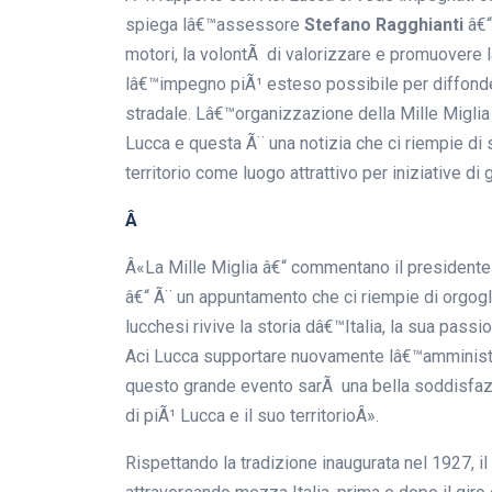
spiega lâ€™assessore
Stefano Ragghianti
â€“
motori, la volontÃ di valorizzare e promuovere 
lâ€™impegno piÃ¹ esteso possibile per diffondere
stradale. Lâ€™organizzazione della Mille Miglia 
Lucca e questa Ã¨ una notizia che ci riempie di 
territorio come luogo attrattivo per iniziative di
Â
Â«La Mille Miglia â€“ commentano il presidente e
â€“ Ã¨ un appuntamento che ci riempie di orgogl
lucchesi rivive la storia dâ€™Italia, la sua passi
Aci Lucca supportare nuovamente lâ€™amministr
questo grande evento sarÃ una bella soddisfaz
di piÃ¹ Lucca e il suo territorioÂ».
Rispettando la tradizione inaugurata nel 1927, i