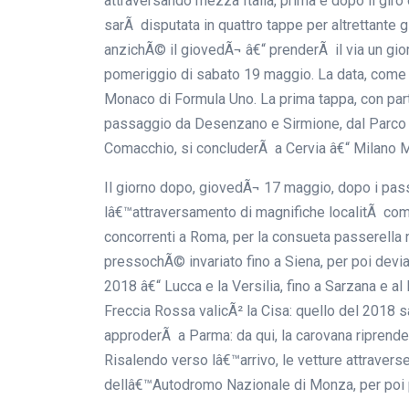
attraversando mezza Italia, prima e dopo il giro
sarÃ disputata in quattro tappe per altrettante 
anzichÃ© il giovedÃ¬ â€“ prenderÃ il via un gio
pomeriggio di sabato 19 maggio. La data, come d
Monaco di Formula Uno. La prima tappa, con pa
passaggio da Desenzano e Sirmione, dal Parco S
Comacchio, si concluderÃ a Cervia â€“ Milano M
Il giorno dopo, giovedÃ¬ 17 maggio, dopo i pas
lâ€™attraversamento di magnifiche localitÃ com
concorrenti a Roma, per la consueta passerella
pressochÃ© invariato fino a Siena, per poi devi
2018 â€“ Lucca e la Versilia, fino a Sarzana e al
Freccia Rossa valicÃ² la Cisa: quello del 2018 s
approderÃ a Parma: da qui, la carovana riprende
Risalendo verso lâ€™arrivo, le vetture attravers
dellâ€™Autodromo Nazionale di Monza, per poi 