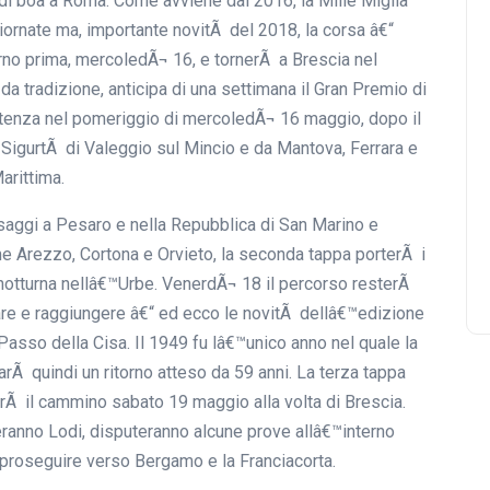
 di boa a Roma. Come avviene dal 2016, la Mille Miglia
giornate ma, importante novitÃ del 2018, la corsa â€“
rno prima, mercoledÃ¬ 16, e tornerÃ a Brescia nel
a tradizione, anticipa di una settimana il Gran Premio di
rtenza nel pomeriggio di mercoledÃ¬ 16 maggio, dopo il
igurtÃ di Valeggio sul Mincio e da Mantova, Ferrara e
arittima.
saggi a Pesaro e nella Repubblica di San Marino e
e Arezzo, Cortona e Orvieto, la seconda tappa porterÃ i
 notturna nellâ€™Urbe. VenerdÃ¬ 18 il percorso resterÃ
are e raggiungere â€“ ed ecco le novitÃ dellâ€™edizione
 Passo della Cisa. Il 1949 fu lâ€™unico anno nel quale la
arÃ quindi un ritorno atteso da 59 anni. La terza tappa
rÃ il cammino sabato 19 maggio alla volta di Brescia.
eranno Lodi, disputeranno alcune prove allâ€™interno
proseguire verso Bergamo e la Franciacorta.