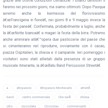
grazie alle ottime condizioni climatiche. I bilanci definitivi li
faremo nei prossimi giorni, ma siamo ottimisti. Dopo Pasqua
avremo anche la kermesse del florovivaismo
â€œFrancigena in fioreâ€, nei giorni 8 e 9 maggio invece la
festa del paneâ€. Confermata, probabilmente a luglio, anche
la â€œNotte biancaâ€ e magari la festa della birra. Potremo
anche ammirare allâ€™opera due pasticcerie del paese che
si cimenteranno nel riprodurre, ovviamente con il cacao,
piazza Ospitalieri, la chiesa e il campanile. Ieri pomeriggio i
visitatori sono stati allietati dalla presenza di un gruppo
musicale itinerante, la â€œBatu Band Percussion Streetâ€.
a
altopascio
Altopascio Montecarlo
attivitÃ
band
centro commerciale
Che sarÃ
chiesa
cibo
cioccolata
Cioccotau
commercianti