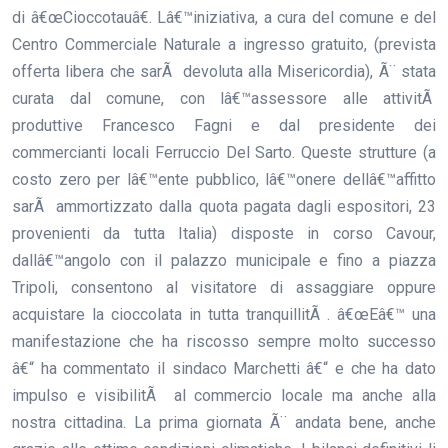
di â€œCioccotauâ€. Lâ€™iniziativa, a cura del comune e del
Centro Commerciale Naturale a ingresso gratuito, (prevista
offerta libera che sarÃ devoluta alla Misericordia), Ã¨ stata
curata dal comune, con lâ€™assessore alle attivitÃ
produttive Francesco Fagni e dal presidente dei
commercianti locali Ferruccio Del Sarto. Queste strutture (a
costo zero per lâ€™ente pubblico, lâ€™onere dellâ€™affitto
sarÃ ammortizzato dalla quota pagata dagli espositori, 23
provenienti da tutta Italia) disposte in corso Cavour,
dallâ€™angolo con il palazzo municipale e fino a piazza
Tripoli, consentono al visitatore di assaggiare oppure
acquistare la cioccolata in tutta tranquillitÃ . â€œEâ€™ una
manifestazione che ha riscosso sempre molto successo
â€“ ha commentato il sindaco Marchetti â€“ e che ha dato
impulso e visibilitÃ al commercio locale ma anche alla
nostra cittadina. La prima giornata Ã¨ andata bene, anche