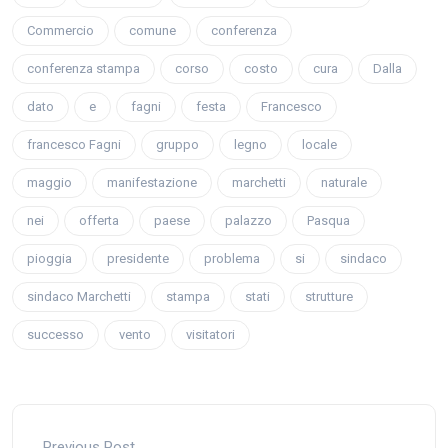
Commercio
comune
conferenza
conferenza stampa
corso
costo
cura
Dalla
dato
e
fagni
festa
Francesco
francesco Fagni
gruppo
legno
locale
maggio
manifestazione
marchetti
naturale
nei
offerta
paese
palazzo
Pasqua
pioggia
presidente
problema
si
sindaco
sindaco Marchetti
stampa
stati
strutture
successo
vento
visitatori
Previous Post