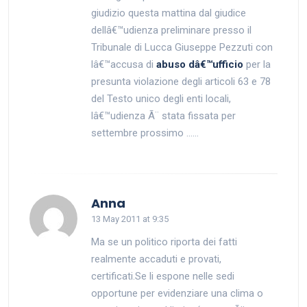
giudizio questa mattina dal giudice
dellâ€™udienza preliminare presso il
Tribunale di Lucca Giuseppe Pezzuti con
lâ€™accusa di
abuso dâ€™ufficio
per la
presunta violazione degli articoli 63 e 78
del Testo unico degli enti locali,
lâ€™udienza Ã¨ stata fissata per
settembre prossimo ……
says:
Anna
13 May 2011 at 9:35
Ma se un politico riporta dei fatti
realmente accaduti e provati,
certificati.Se li espone nelle sedi
opportune per evidenziare una clima o