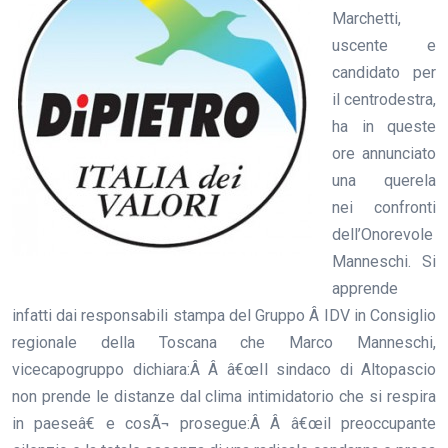
Marchetti,
uscente e
candidato per
il centrodestra,
ha in queste
ore annunciato
una querela
nei confronti
dell’Onorevole
Manneschi. Si
apprende
infatti dai responsabili stampa del Gruppo Â IDV in Consiglio
regionale della Toscana che Marco Manneschi,
vicecapogruppo dichiara:Â Â â€œIl sindaco di Altopascio
non prende le distanze dal clima intimidatorio che si respira
in paeseâ€ e cosÃ¬ prosegue:Â Â â€œil preoccupante