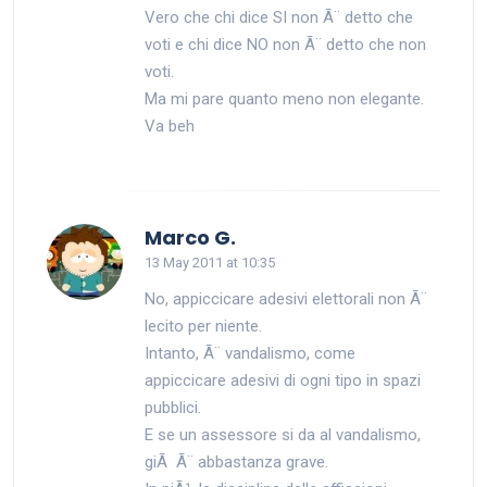
Vero che chi dice SI non Ã¨ detto che
voti e chi dice NO non Ã¨ detto che non
voti.
Ma mi pare quanto meno non elegante.
Va beh
says:
Marco G.
13 May 2011 at 10:35
No, appiccicare adesivi elettorali non Ã¨
lecito per niente.
Intanto, Ã¨ vandalismo, come
appiccicare adesivi di ogni tipo in spazi
pubblici.
E se un assessore si da al vandalismo,
giÃ Ã¨ abbastanza grave.