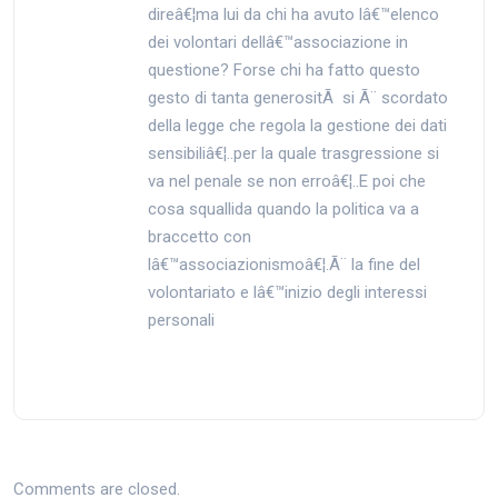
direâ€¦ma lui da chi ha avuto lâ€™elenco
dei volontari dellâ€™associazione in
questione? Forse chi ha fatto questo
gesto di tanta generositÃ si Ã¨ scordato
della legge che regola la gestione dei dati
sensibiliâ€¦..per la quale trasgressione si
va nel penale se non erroâ€¦..E poi che
cosa squallida quando la politica va a
braccetto con
lâ€™associazionismoâ€¦.Ã¨ la fine del
volontariato e lâ€™inizio degli interessi
personali
Comments are closed.