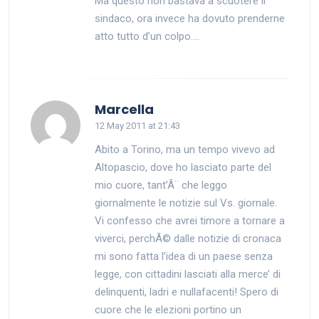
Ma questo non bastava a scuotere il
sindaco, ora invece ha dovuto prenderne
atto tutto d’un colpo….
says:
Marcella
12 May 2011 at 21:43
Abito a Torino, ma un tempo vivevo ad
Altopascio, dove ho lasciato parte del
mio cuore, tant’Ã¨ che leggo
giornalmente le notizie sul Vs. giornale.
Vi confesso che avrei timore a tornare a
viverci, perchÃ© dalle notizie di cronaca
mi sono fatta l’idea di un paese senza
legge, con cittadini lasciati alla merce’ di
delinquenti, ladri e nullafacenti! Spero di
cuore che le elezioni portino un