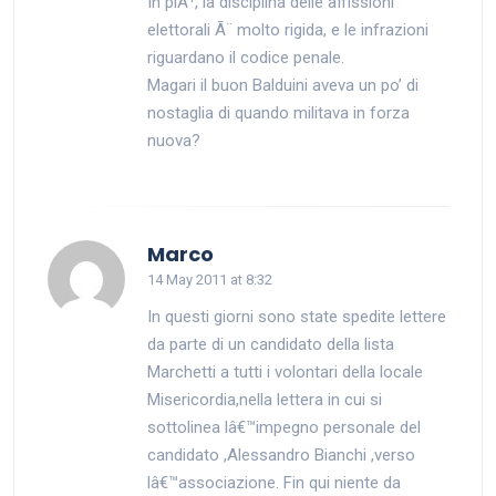
In piÃ¹, la disciplina delle affissioni
elettorali Ã¨ molto rigida, e le infrazioni
riguardano il codice penale.
Magari il buon Balduini aveva un po’ di
nostaglia di quando militava in forza
nuova?
says:
Marco
14 May 2011 at 8:32
In questi giorni sono state spedite lettere
da parte di un candidato della lista
Marchetti a tutti i volontari della locale
Misericordia,nella lettera in cui si
sottolinea lâ€™impegno personale del
candidato ,Alessandro Bianchi ,verso
lâ€™associazione. Fin qui niente da