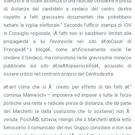
silenzio e la totale assenza di una radicale condanna e presa
di distanza del candidato a sindaco del centro destra
rispetto a fatti gravissimi documentati che potrebbero
turbare la vigilia elettorale.” Secondo l’ufficio stampa di IDV
in Consiglio regionale, iÂ fatti non si sarebbero limitati alla
propaganda a lui favorevole nel sito â€œCasal di
Principeâ€™s blogâ€, come artificiosamente vuole far
credere il Sindaco, ma consistono nelle gravissime minacce
pubblicate sul sito â€œAltopascio.infoâ€, accusato di
essere critico nel confronti proprio del Centrodestra.
â€œIl clima che si Ã¨ creato per effetto di tali fatti â€“
continua Manneschi – imponeva ed impone a tutte le forze
politiche una netta e radicale presa di distanza, che da parte
del Marchetti (e dalla coalizione che lo sostiene) non Ã¨
venuta. PoichÃ©, tuttavia, ritengo che il Marchetti abbia letto
benissimo il comunicato del mio Gruppo consiliare e non sia