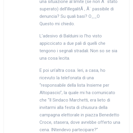
una situazione al limite (se non Ã¨ stato
superato) dell’illegalitÃ , Ã¨ passibile di
denuncia? Su quali basi? O__O
Questo mi chiedo.
L’adesivo di Balduini io l’ho visto
appiccicato a due pali di quelli che
tengono i segnali stradali. Non so se sia
una cosa lecita.
E poi un’altra cosa. Ieri, a casa, ho
ricevuto la telefonata di una
“responsabile della lista Insieme per
Altopascio”, la quale mi ha comunicato
che “Il Sindaco Marchetti, era lieto di
invitarmi alla festa di chiusura della
campagna elettorale in piazza Benedetto
Croce, stasera, dove avrebbe offerto una
cena. INtendevo partecipare?”