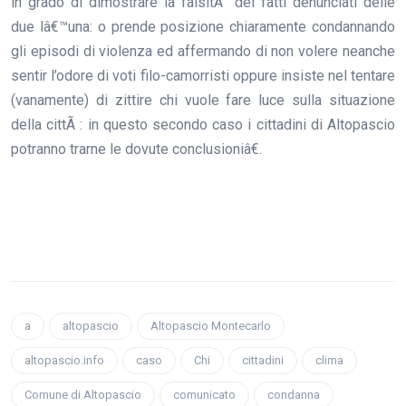
in grado di dimostrare la falsitÃ dei fatti denunciati delle
due lâ€™una: o prende posizione chiaramente condannando
gli episodi di violenza ed affermando di non volere neanche
sentir l’odore di voti filo-camorristi oppure insiste nel tentare
(vanamente) di zittire chi vuole fare luce sulla situazione
della cittÃ : in questo secondo caso i cittadini di Altopascio
potranno trarne le dovute conclusioniâ€.
a
altopascio
Altopascio Montecarlo
altopascio.info
caso
Chi
cittadini
clima
Comune di Altopascio
comunicato
condanna