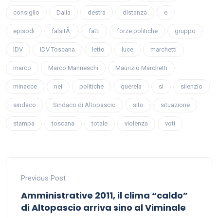
consiglio
Dalla
destra
distanza
e
episodi
falsitÃ
fatti
forze politiche
gruppo
IDV
IDV Toscana
letto
luce
marchetti
marco
Marco Manneschi
Maurizio Marchetti
minacce
nei
politiche
querela
si
silenzio
sindaco
Sindaco di Altopascio
sito
situazione
stampa
toscana
totale
violenza
voti
Previous Post
Amministrative 2011, il clima “caldo”
di Altopascio arriva sino al Viminale