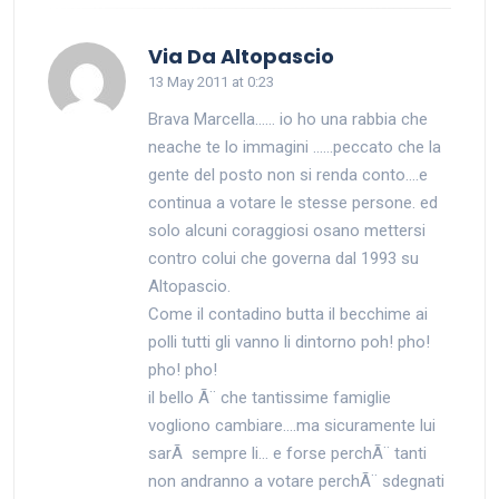
says:
Via Da Altopascio
13 May 2011 at 0:23
Brava Marcella…… io ho una rabbia che
neache te lo immagini ……peccato che la
gente del posto non si renda conto….e
continua a votare le stesse persone. ed
solo alcuni coraggiosi osano mettersi
contro colui che governa dal 1993 su
Altopascio.
Come il contadino butta il becchime ai
polli tutti gli vanno li dintorno poh! pho!
pho! pho!
il bello Ã¨ che tantissime famiglie
vogliono cambiare….ma sicuramente lui
sarÃ sempre li… e forse perchÃ¨ tanti
non andranno a votare perchÃ¨ sdegnati