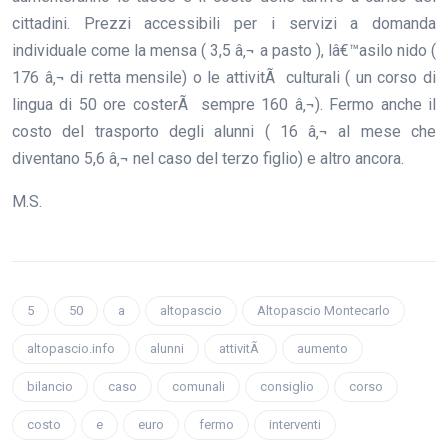
cittadini. Prezzi accessibili per i servizi a domanda
individuale come la mensa ( 3,5 â‚¬ a pasto ), lâ€™asilo nido (
176 â‚¬ di retta mensile) o le attivitÃ culturali ( un corso di
lingua di 50 ore costerÃ sempre 160 â‚¬). Fermo anche il
costo del trasporto degli alunni ( 16 â‚¬ al mese che
diventano 5,6 â‚¬ nel caso del terzo figlio) e altro ancora.
M.S.
5
50
a
altopascio
Altopascio Montecarlo
altopascio.info
alunni
attivitÃ
aumento
bilancio
caso
comunali
consiglio
corso
costo
e
euro
fermo
interventi