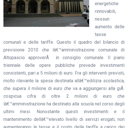
energetiche
rinnovabili,
nessun
aumento delle
tasse
comunali e delle tariffe. Questo il quadro del bilancio di
previsione 2010 che lâ€™amministrazione comunale di
Altopascio approverÃ in consiglio comunale. Il piano
triennale delle opere pubbliche prevede investimenti
consistenti, pari a 5 milioni di euro. Fra gli interventi previsti,
molto rilevante la spesa destinata allâ€™edilizia scolastica,
che supera il milione di euro che va a aggiungersi alla giÃ
cospicua cifra di oltre 2 milioni di euro che
lâ€™amministrazione ha destinato alla scuola nel corso degli
ultimi mesi. Nonostante questi investimenti e il
mantenimento dellâ€™elevato livello di servizi erogati, non
aumenteranno le tasse e il costo delle tariffe a carico dei